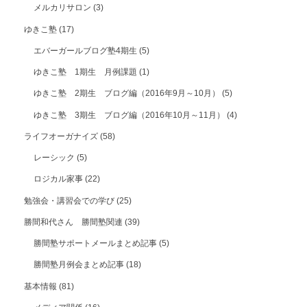
メルカリサロン
(3)
ゆきこ塾
(17)
エバーガールブログ塾4期生
(5)
ゆきこ塾 1期生 月例課題
(1)
ゆきこ塾 2期生 ブログ編（2016年9月～10月）
(5)
ゆきこ塾 3期生 ブログ編（2016年10月～11月）
(4)
ライフオーガナイズ
(58)
レーシック
(5)
ロジカル家事
(22)
勉強会・講習会での学び
(25)
勝間和代さん 勝間塾関連
(39)
勝間塾サポートメールまとめ記事
(5)
勝間塾月例会まとめ記事
(18)
基本情報
(81)