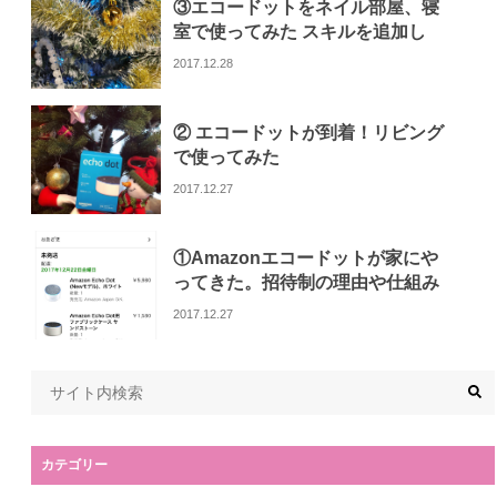
③エコードットをネイル部屋、寝
室で使ってみた スキルを追加し
て、できることが増えて楽しくな
2017.12.28
った
② エコードットが到着！リビング
で使ってみた
2017.12.27
①Amazonエコードットが家にや
ってきた。招待制の理由や仕組み
について考えてみた。
2017.12.27
カテゴリー