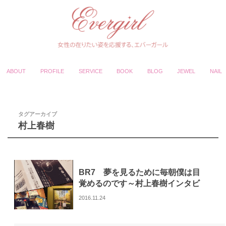
ABOUT
PROFILE
SERVICE
BOOK
BLOG
JEWEL
NAIL
タグアーカイブ
村上春樹
BR7 夢を見るために毎朝僕は目
覚めるのです～村上春樹インタビ
ュー集1997-2011～
2016.11.24