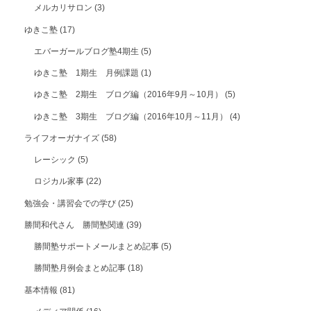
メルカリサロン
(3)
ゆきこ塾
(17)
エバーガールブログ塾4期生
(5)
ゆきこ塾 1期生 月例課題
(1)
ゆきこ塾 2期生 ブログ編（2016年9月～10月）
(5)
ゆきこ塾 3期生 ブログ編（2016年10月～11月）
(4)
ライフオーガナイズ
(58)
レーシック
(5)
ロジカル家事
(22)
勉強会・講習会での学び
(25)
勝間和代さん 勝間塾関連
(39)
勝間塾サポートメールまとめ記事
(5)
勝間塾月例会まとめ記事
(18)
基本情報
(81)