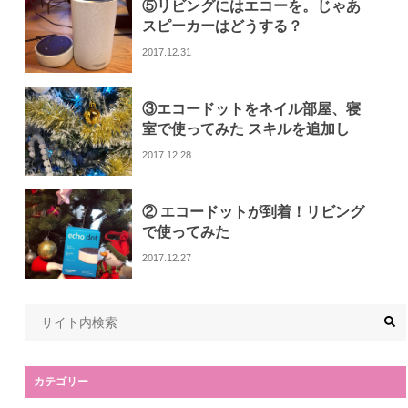
⑤リビングにはエコーを。じゃあ
スピーカーはどうする？
2017.12.31
③エコードットをネイル部屋、寝
室で使ってみた スキルを追加し
て、できることが増えて楽しくな
2017.12.28
った
② エコードットが到着！リビング
で使ってみた
2017.12.27
カテゴリー