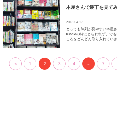
本屋さんで装丁を見て
2018.04.17
とっても陳列が見やすい本屋
Kindleの枠にとらわれず、で
ころをどんどん取り入れてい
…
<
1
2
3
4
7