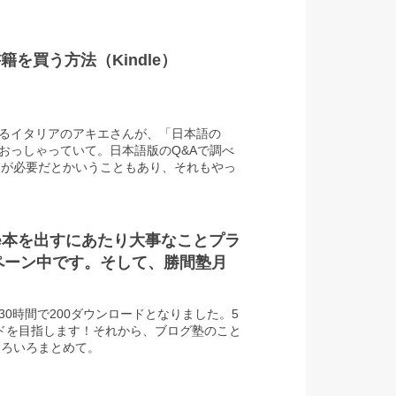
籍を買う方法（Kindle）
ているイタリアのアキエさんが、「日本語の
」とおっしゃっていて。日本語版のQ&Aで調べ
定が必要だとかいうこともあり、それもやっ
一度 「Kindle 海外 購入」という感
決方法が見つかりました。
ndle本を出すにあたり大事なことプラ
ペーン中です。そして、勝間塾月
、30時間で200ダウンロードとなりました。5
ロードを目指します！それから、ブログ塾のこと
いろいろまとめて。