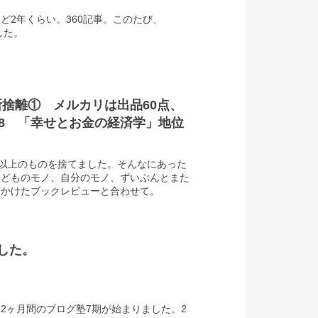
ど2年くらい。360記事。このたび、
した。
捨離① メルカリは出品60点、
68 「幸せとお金の経済学」地位
 ～メルカリティーチャーも始まっ
点以上のものを捨てました。そんなにあった
子どものモノ、自分のモノ、ずいぶんとまた
をかけたブックレビューと合わせて。
した。
2ヶ月間のブログ塾7期が始まりました。2