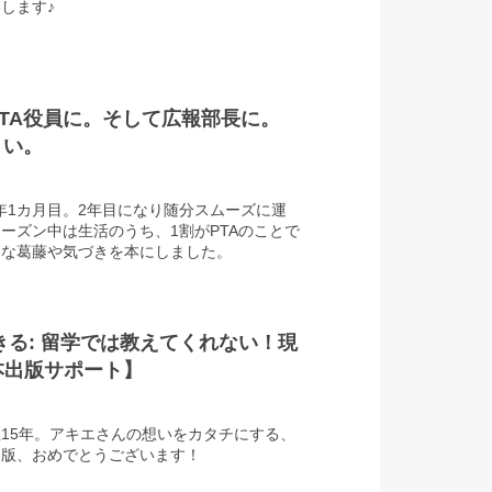
します♪
てPTA役員に。そして広報部長に。
さい。
1年1カ月目。2年目になり随分スムーズに運
ーズン中は生活のうち、1割がPTAのことで
々な葛藤や気づきを本にしました。
きる: 留学では教えてくれない！現
e本出版サポート】
15年。アキエさんの想いをカタチにする、
出版、おめでとうございます！