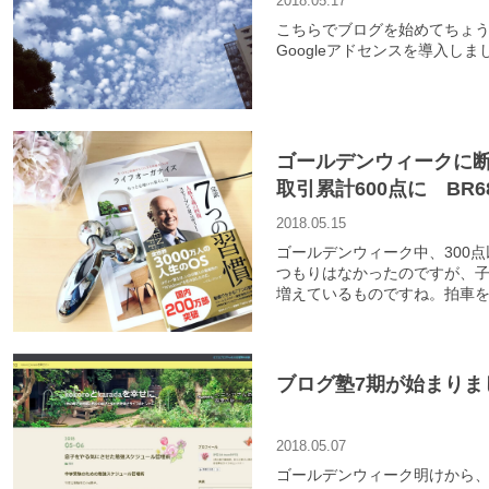
2018.05.17
こちらでブログを始めてちょう
Googleアドセンスを導入しま
ゴールデンウィークに断
取引累計600点に BR
財、非地位財を明確に
2018.05.15
たヨ～
ゴールデンウィーク中、300
つもりはなかったのですが、
増えているものですね。拍車
ブログ塾7期が始まりま
2018.05.07
ゴールデンウィーク明けから、