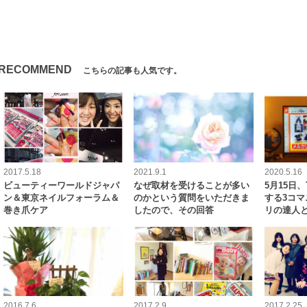
RECOMMEND
こちらの記事も人気です。
2017.5.18
2021.9.1
2020.5.16
ビューティーワールドジャパ
なぜ取材を受けることが多い
5月15日、
ン＆東京ネイルフォーラム＆
のかという質問をいただきま
する3コ
巻き爪ケア
したので、その回答
リの達人
2016.7.6
2017.2.9
2017.2.25