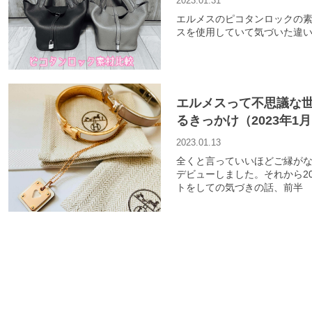
2023.01.31
エルメスのピコタンロックの
スを使用していて気づいた違
エルメスって不思議な
るきっかけ（2023年
トしてみて知ったこと
2023.01.13
全くと言っていいほどご縁がな
デビューしました。それから2
トをしての気づきの話、前半