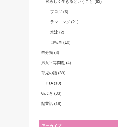
私らしく生きるということ
(63)
ブログ
(6)
ランニング
(21)
水泳
(2)
自転車
(10)
未分類
(3)
男女平等問題
(4)
育児の話
(39)
PTA
(10)
街歩き
(33)
起業話
(18)
アーカイブ