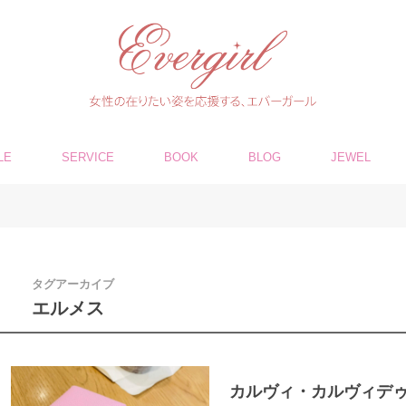
LE
SERVICE
BOOK
BLOG
JEWEL
タグアーカイブ
エルメス
カルヴィ・カルヴィデ