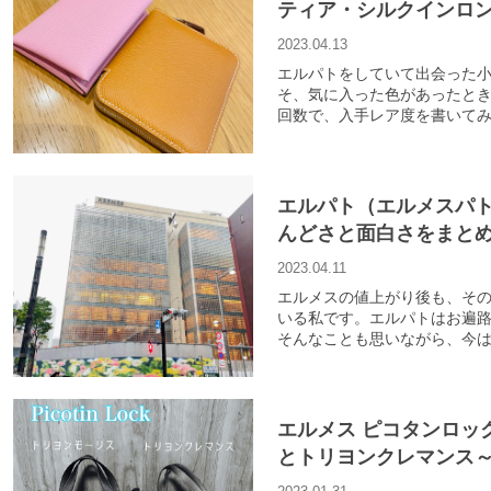
ティア・シルクインロン
に出会える確率は？使い
2023.04.13
エルパトをしていて出会った
そ、気に入った色があったとき
回数で、入手レア度を書いて
エルパト（エルメスパ
んどさと面白さをまと
2023.04.11
エルメスの値上がり後も、そ
いる私です。エルパトはお遍
そんなことも思いながら、今
す。
エルメス ピコタンロッ
とトリヨンクレマンス