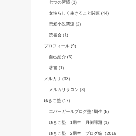
七つの習慣
(3)
女性らしく生きること関連
(44)
恋愛小説関連
(2)
読書会
(1)
プロフィール
(9)
自己紹介
(6)
著書
(1)
メルカリ
(33)
メルカリサロン
(3)
ゆきこ塾
(17)
エバーガールブログ塾4期生
(5)
ゆきこ塾 1期生 月例課題
(1)
ゆきこ塾 2期生 ブログ編（2016