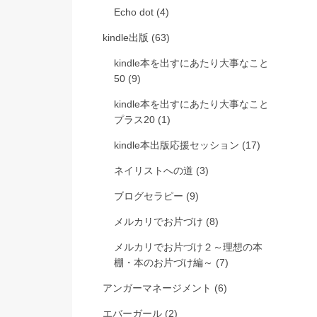
Echo dot
(4)
kindle出版
(63)
kindle本を出すにあたり大事なこと
50
(9)
kindle本を出すにあたり大事なこと
プラス20
(1)
kindle本出版応援セッション
(17)
ネイリストへの道
(3)
ブログセラピー
(9)
メルカリでお片づけ
(8)
メルカリでお片づけ２～理想の本
棚・本のお片づけ編～
(7)
アンガーマネージメント
(6)
エバーガール
(2)