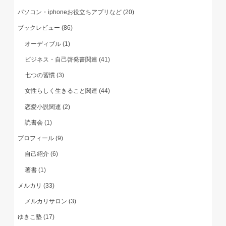
パソコン・iphoneお役立ちアプリなど
(20)
ブックレビュー
(86)
オーディブル
(1)
ビジネス・自己啓発書関連
(41)
七つの習慣
(3)
女性らしく生きること関連
(44)
恋愛小説関連
(2)
読書会
(1)
プロフィール
(9)
自己紹介
(6)
著書
(1)
メルカリ
(33)
メルカリサロン
(3)
ゆきこ塾
(17)