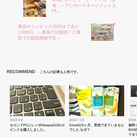
考 ～アンガーマネージメント入
門～
東京オリンピック2020まであと
1,000日。～最多の19競技！江東
区での競技開催予定～
RECOMMEND
こちらの記事も人気です。
2018.4.9
2018.7.13
2018.
セカンドPCにレノボideapad120s☆
Gmailが2ヶ月、受信できていません
無料
ピンクを購入しました。
でした なぜ？
BA
りま