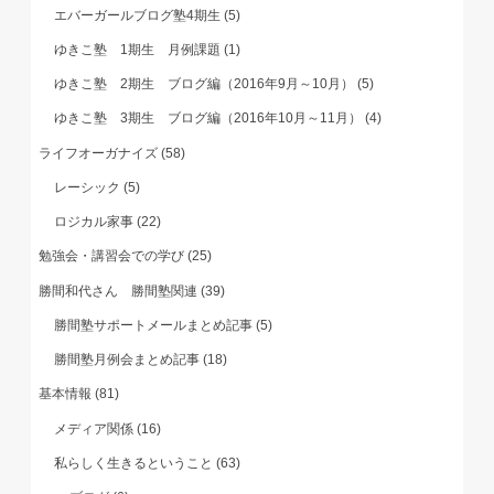
エバーガールブログ塾4期生
(5)
ゆきこ塾 1期生 月例課題
(1)
ゆきこ塾 2期生 ブログ編（2016年9月～10月）
(5)
ゆきこ塾 3期生 ブログ編（2016年10月～11月）
(4)
ライフオーガナイズ
(58)
レーシック
(5)
ロジカル家事
(22)
勉強会・講習会での学び
(25)
勝間和代さん 勝間塾関連
(39)
勝間塾サポートメールまとめ記事
(5)
勝間塾月例会まとめ記事
(18)
基本情報
(81)
メディア関係
(16)
私らしく生きるということ
(63)