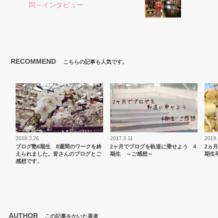
問～インタビュー
RECOMMEND
こちらの記事も人気です。
2018.3.26
2017.3.11
2019.
ブログ塾6期生 8週間のワークを終
2ヶ月でブログを軌道に乗せよう 4
2ヵ
えられました。皆さんのブログとご
期生 ～ご感想～
期生
感想です。
AUTHOR
この記事をかいた著者