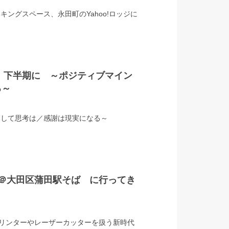
ングスペース、永田町のYahoo!ロッジに
り、下半期に ～ポジティブマイン
る～
うして思考は／感謝は現実になる～
ボ）＠大田区蒲田駅そば に行ってき
リンターやレーザーカッターを扱う新時代