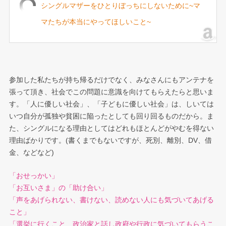
シングルマザーをひとりぼっちにしないために~マ
マたちが本当にやってほしいこと~
参加した私たちが持ち帰るだけでなく、みなさんにもアンテナを
張って頂き、社会でこの問題に意識を向けてもらえたらと思いま
す。「人に優しい社会」、「子どもに優しい社会」は、しいては
いつ自分が孤独や貧困に陥ったとしても回り回るものだから。ま
た、シングルになる理由としてはどれもほとんどがやむを得ない
理由ばかりです。(書くまでもないですが、死別、離別、DV、借
金、などなど)
「おせっかい」
「お互いさま」の「助け合い」
「声をあげられない、書けない、読めない人にも気づいてあげる
こと」
「選挙に行くこと、政治家と話し政府や行政に気づいてもらうこ