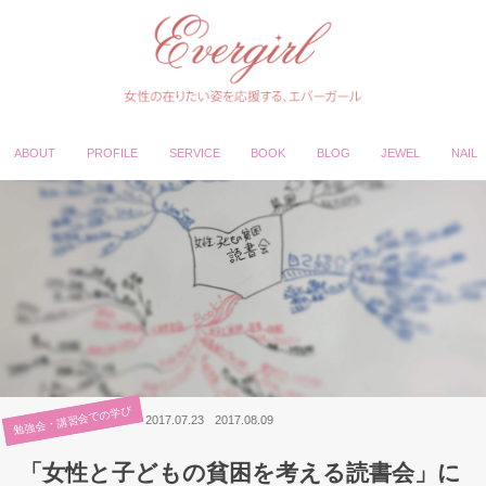
ABOUT
PROFILE
SERVICE
BOOK
BLOG
JEWEL
NAIL
勉強会・講習会での学び
2017.07.23
2017.08.09
「女性と子どもの貧困を考える読書会」に