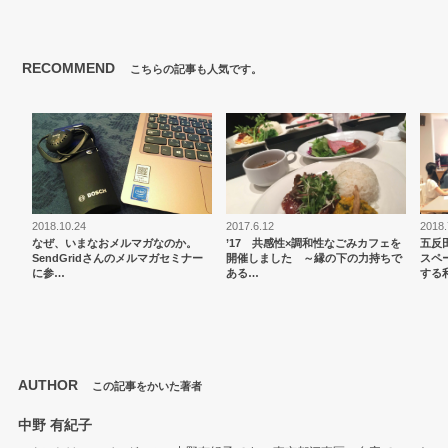
RECOMMEND
こちらの記事も人気です。
2018.10.24
2017.6.12
2018.
なぜ、いまなおメルマガなのか。
’17 共感性×調和性なごみカフェを
五反
SendGridさんのメルマガセミナー
開催しました ～縁の下の力持ちで
スペ
に参…
ある…
する
AUTHOR
この記事をかいた著者
中野 有紀子