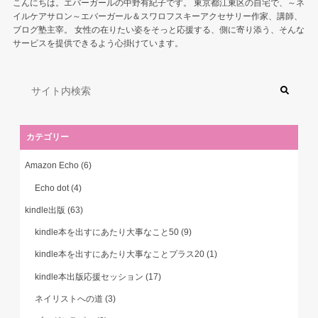
こんにちは。エバーガールの中野有紀子です。 東京都江東区の自宅で、～ネ
イルケアサロン～エバーガール＆スワロフスキーアクセサリー作家、講師、
ブログ塾主宰。 女性の在りたい姿をそっと応援する、側に寄り添う、そんな
サービスを提供できるよう心掛けています。
カテゴリー
Amazon Echo
(6)
Echo dot
(4)
kindle出版
(63)
kindle本を出すにあたり大事なこと50
(9)
kindle本を出すにあたり大事なことプラス20
(1)
kindle本出版応援セッション
(17)
ネイリストへの道
(3)