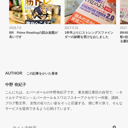
2018.7.6
2017.5.31
2017.
BR Prime Readingの読み放題が
1年半ぶりにストレングスファイン
BR
良いです
ダーの診断を受けなおしました
彰×
る最
AUTHOR
この記事をかいた著者
中野 有紀子
こんにちは。エバーガールの中野有紀子です。 東京都江東区の自宅で、～ネ
イルケアサロン～エバーガール＆スワロフスキーアクセサリー作家、講師、
ブログ塾主宰。 女性の在りたい姿をそっと応援する、側に寄り添う、そんな
サービスを提供できるよう心掛けています。