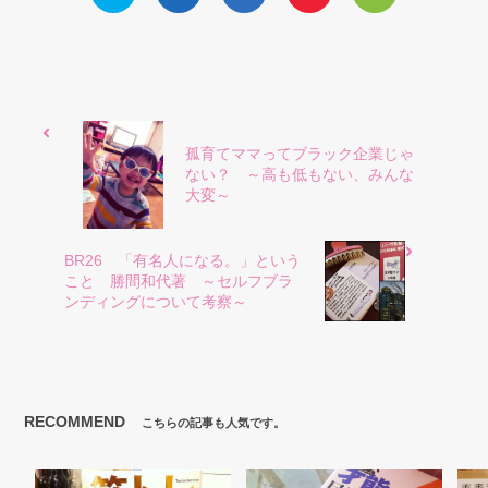
孤育てママってブラック企業じゃ
ない？ ～高も低もない、みんな
大変～
BR26 「有名人になる。」という
こと 勝間和代著 ～セルフブラ
ンディングについて考察～
RECOMMEND
こちらの記事も人気です。