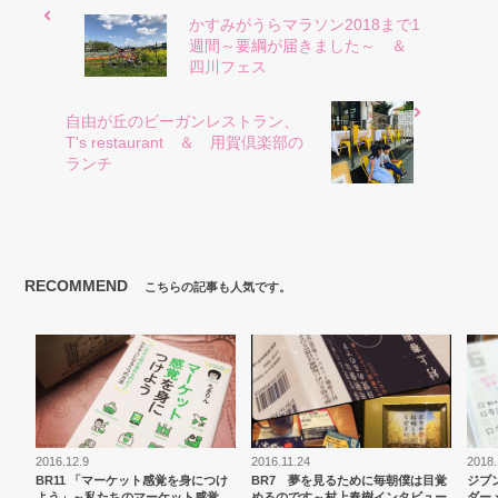
かすみがうらマラソン2018まで1
週間～要綱が届きました～ ＆
四川フェス
自由が丘のビーガンレストラン、
T's restaurant ＆ 用賀倶楽部の
ランチ
RECOMMEND
こちらの記事も人気です。
2016.12.9
2016.11.24
2018.
BR11 「マーケット感覚を身につけ
BR7 夢を見るために毎朝僕は目覚
ジブ
よう」～私たちのマーケット感覚
めるのです～村上春樹インタビュー
ダー