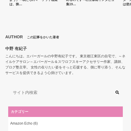
は、狭…
集19…
は使
AUTHOR
この記事をかいた著者
中野 有紀子
こんにちは。エバーガールの中野有紀子です。 東京都江東区の自宅で、～ネ
イルケアサロン～エバーガール＆スワロフスキーアクセサリー作家、講師、
ブログ塾主宰。 女性の在りたい姿をそっと応援する、側に寄り添う、そんな
サービスを提供できるよう心掛けています。
カテゴリー
Amazon Echo
(6)