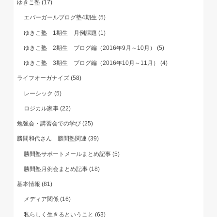
ゆきこ塾
(17)
エバーガールブログ塾4期生
(5)
ゆきこ塾 1期生 月例課題
(1)
ゆきこ塾 2期生 ブログ編（2016年9月～10月）
(5)
ゆきこ塾 3期生 ブログ編（2016年10月～11月）
(4)
ライフオーガナイズ
(58)
レーシック
(5)
ロジカル家事
(22)
勉強会・講習会での学び
(25)
勝間和代さん 勝間塾関連
(39)
勝間塾サポートメールまとめ記事
(5)
勝間塾月例会まとめ記事
(18)
基本情報
(81)
メディア関係
(16)
私らしく生きるということ
(63)