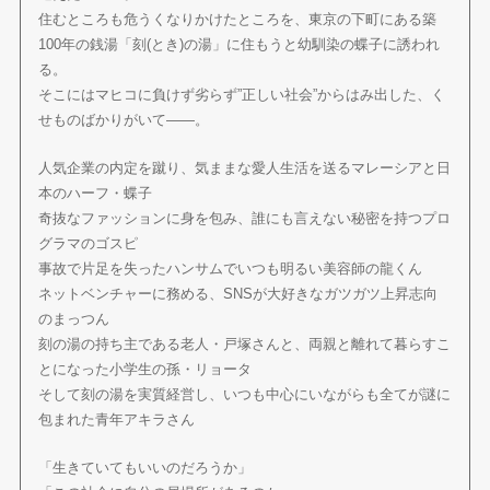
住むところも危うくなりかけたところを、東京の下町にある築
100年の銭湯「刻(とき)の湯」に住もうと幼馴染の蝶子に誘われ
る。
そこにはマヒコに負けず劣らず”正しい社会”からはみ出した、く
せものばかりがいて――。
人気企業の内定を蹴り、気ままな愛人生活を送るマレーシアと日
本のハーフ・蝶子
奇抜なファッションに身を包み、誰にも言えない秘密を持つプロ
グラマのゴスピ
事故で片足を失ったハンサムでいつも明るい美容師の龍くん
ネットベンチャーに務める、SNSが大好きなガツガツ上昇志向
のまっつん
刻の湯の持ち主である老人・戸塚さんと、両親と離れて暮らすこ
とになった小学生の孫・リョータ
そして刻の湯を実質経営し、いつも中心にいながらも全てが謎に
包まれた青年アキラさん
「生きていてもいいのだろうか」