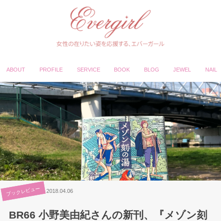
ABOUT
PROFILE
SERVICE
BOOK
BLOG
JEWEL
NAIL
ブックレビュー
2018.04.06
BR66 小野美由紀さんの新刊、『メゾン刻