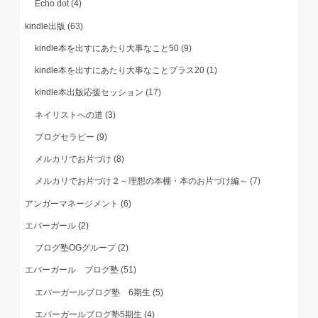
Echo dot
(4)
kindle出版
(63)
kindle本を出すにあたり大事なこと50
(9)
kindle本を出すにあたり大事なことプラス20
(1)
kindle本出版応援セッション
(17)
ネイリストへの道
(3)
ブログセラピー
(9)
メルカリでお片づけ
(8)
メルカリでお片づけ２～理想の本棚・本のお片づけ編～
(7)
アンガーマネージメント
(6)
エバーガール
(2)
ブログ塾OGグループ
(2)
エバーガール ブログ塾
(51)
エバーガールブログ塾 6期生
(5)
エバーガールブログ塾5期生
(4)