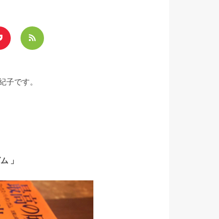
紀子です。
ム 」