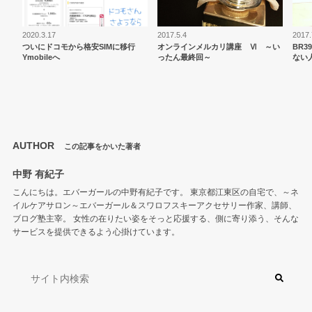
2020.3.17
2017.5.4
2017.
ついにドコモから格安SIMに移行
オンラインメルカリ講座 Ⅵ ～い
BR
Ymobileへ
ったん最終回～
ない
AUTHOR
この記事をかいた著者
中野 有紀子
こんにちは。エバーガールの中野有紀子です。 東京都江東区の自宅で、～ネ
イルケアサロン～エバーガール＆スワロフスキーアクセサリー作家、講師、
ブログ塾主宰。 女性の在りたい姿をそっと応援する、側に寄り添う、そんな
サービスを提供できるよう心掛けています。