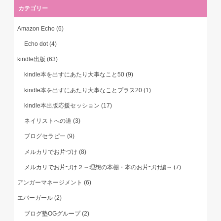
カテゴリー
Amazon Echo
(6)
Echo dot
(4)
kindle出版
(63)
kindle本を出すにあたり大事なこと50
(9)
kindle本を出すにあたり大事なことプラス20
(1)
kindle本出版応援セッション
(17)
ネイリストへの道
(3)
ブログセラピー
(9)
メルカリでお片づけ
(8)
メルカリでお片づけ２～理想の本棚・本のお片づけ編～
(7)
アンガーマネージメント
(6)
エバーガール
(2)
ブログ塾OGグループ
(2)