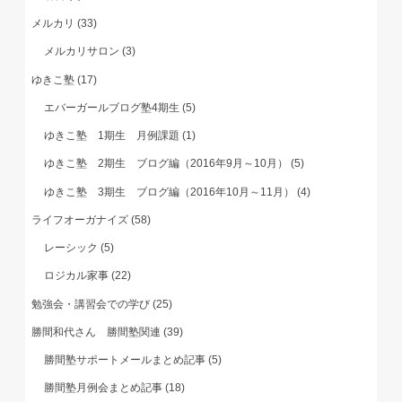
メルカリ
(33)
メルカリサロン
(3)
ゆきこ塾
(17)
エバーガールブログ塾4期生
(5)
ゆきこ塾 1期生 月例課題
(1)
ゆきこ塾 2期生 ブログ編（2016年9月～10月）
(5)
ゆきこ塾 3期生 ブログ編（2016年10月～11月）
(4)
ライフオーガナイズ
(58)
レーシック
(5)
ロジカル家事
(22)
勉強会・講習会での学び
(25)
勝間和代さん 勝間塾関連
(39)
勝間塾サポートメールまとめ記事
(5)
勝間塾月例会まとめ記事
(18)