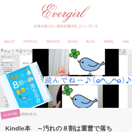
ABOUT
PROFILE
SERVICE
BOOK
BLOG
JEWEL
NAIL
kindle出版
2018.02.11
Kindle本 ～汚れの８割は重曹で落ち