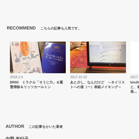
RECOMMEND
こちらの記事も人気です。
2018.2.6
2017.10.10
2017.
BR60 ミラクル「そうじ力」＆重
あと少し、なんだけど ～ネイリス
kin
曹掃除＆リッツカールトン
トへの道（一）表紙メイキング～
と、
発…
AUTHOR
この記事をかいた著者
中野 有紀子