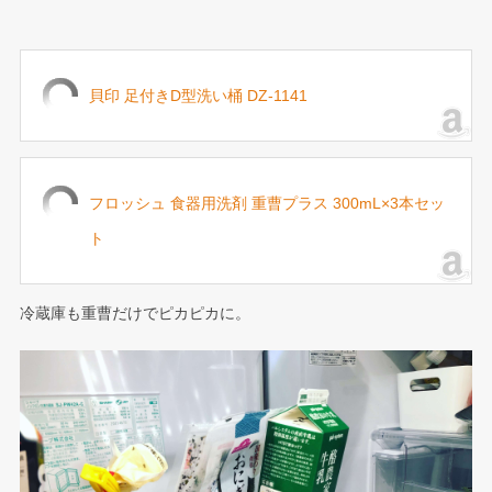
貝印 足付きD型洗い桶 DZ-1141
フロッシュ 食器用洗剤 重曹プラス 300mL×3本セッ
ト
冷蔵庫も重曹だけでピカピカに。