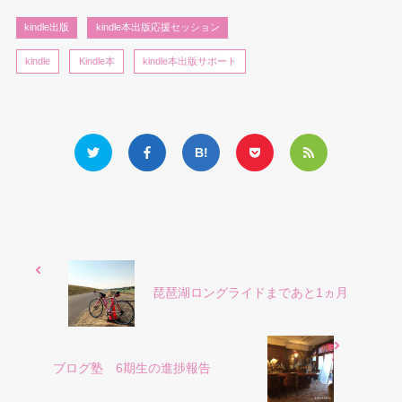
kindle出版
kindle本出版応援セッション
kindle
Kindle本
kindle本出版サポート
琵琶湖ロングライドまであと1ヵ月
ブログ塾 6期生の進捗報告