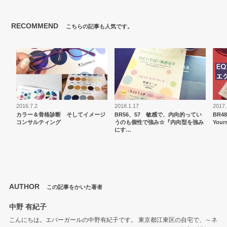
RECOMMEND
こちらの記事も人気です。
2016.7.2
2018.1.17
2017.
カラー＆骨格診断 そしてイメージ
BR56、57 敏感で、内向的ってい
BR48
コンサルティング
うのも個性で強み☆『内向型を強み
You
にす…
AUTHOR
この記事をかいた著者
中野 有紀子
こんにちは。エバーガールの中野有紀子です。 東京都江東区の自宅で、～ネ