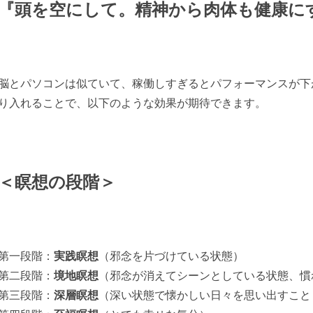
『頭を空にして。精神から肉体も健康に
脳とパソコンは似ていて、稼働しすぎるとパフォーマンスが下
り入れることで、以下のような効果が期待できます。
＜瞑想の段階＞
第一段階：
実践瞑想
（邪念を片づけている状態）
第二段階：
境地瞑想
（邪念が消えてシーンとしている状態、慣
第三段階：
深層瞑想
（深い状態で懐かしい日々を思い出すこと