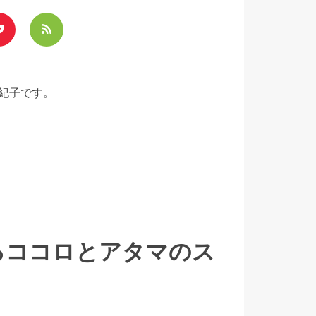
紀子です。
るココロとアタマのス