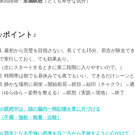
第四段階：
至福瞑想
（とても幸せな気分）
♪ポイント♪
1. 最初から完璧を目指さない。長くても15分。邪念が除去で
で実行しておく、でも効果あり。
（次にスタートするときに第二段階に入りやすいので。）
2. 時間帯は朝でも昼休みでも夜でもいい。できるだけシーン
3. 静かな場所に胡坐→開始前屈→瞑目→結印（チャクラ）→
（ゆらゆら～姿勢を整える）→瞑想（実践～境地）→終了
☆瞑想中は、頭の脳内一時記憶を常に片づける
（不満・強欲・執着・比較）
☆邪念となる手強い思考を日ごろから手放すように心がけて、