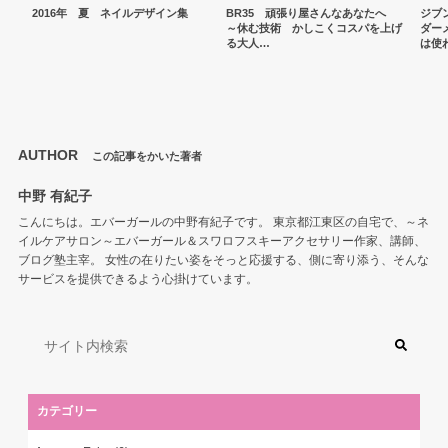
2016年 夏 ネイルデザイン集
BR35 頑張り屋さんなあなたへ
ジブ
～休む技術 かしこくコスパを上げ
ダー
る大人…
は使
AUTHOR
この記事をかいた著者
中野 有紀子
こんにちは。エバーガールの中野有紀子です。 東京都江東区の自宅で、～ネ
イルケアサロン～エバーガール＆スワロフスキーアクセサリー作家、講師、
ブログ塾主宰。 女性の在りたい姿をそっと応援する、側に寄り添う、そんな
サービスを提供できるよう心掛けています。
カテゴリー