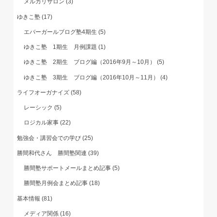
メルカリサロン
(3)
ゆきこ塾
(17)
エバーガールブログ塾4期生
(5)
ゆきこ塾 1期生 月例課題
(1)
ゆきこ塾 2期生 ブログ編（2016年9月～10月）
(5)
ゆきこ塾 3期生 ブログ編（2016年10月～11月）
(4)
ライフオーガナイズ
(58)
レーシック
(5)
ロジカル家事
(22)
勉強会・講習会での学び
(25)
勝間和代さん 勝間塾関連
(39)
勝間塾サポートメールまとめ記事
(5)
勝間塾月例会まとめ記事
(18)
基本情報
(81)
メディア関係
(16)