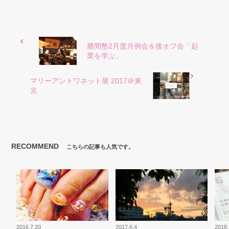
勝間塾2月度月例会＆後オフ会「起
業を学ぶ」
マリーアントワネット展 2017＠東
京
RECOMMEND
こちらの記事も人気です。
2016.7.20
2017.6.4
2018.