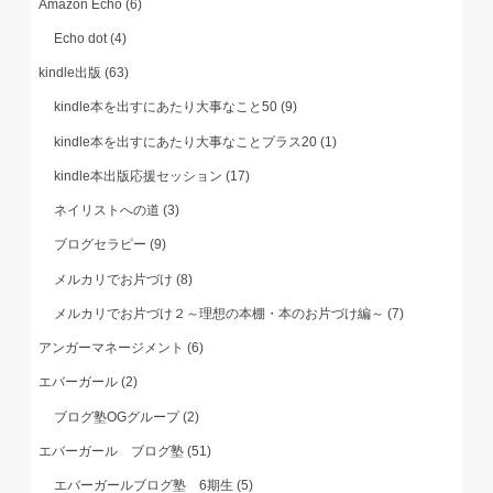
Amazon Echo
(6)
Echo dot
(4)
kindle出版
(63)
kindle本を出すにあたり大事なこと50
(9)
kindle本を出すにあたり大事なことプラス20
(1)
kindle本出版応援セッション
(17)
ネイリストへの道
(3)
ブログセラピー
(9)
メルカリでお片づけ
(8)
メルカリでお片づけ２～理想の本棚・本のお片づけ編～
(7)
アンガーマネージメント
(6)
エバーガール
(2)
ブログ塾OGグループ
(2)
エバーガール ブログ塾
(51)
エバーガールブログ塾 6期生
(5)